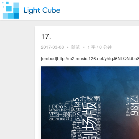
17.
2017-03-08
•
随笔
•
1 字 / 0 分钟
[embed]http://m2.music.126.net/yhfqJ6NLQNdb