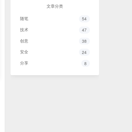
文章分类
随笔
54
技术
47
创意
38
安全
24
分享
8