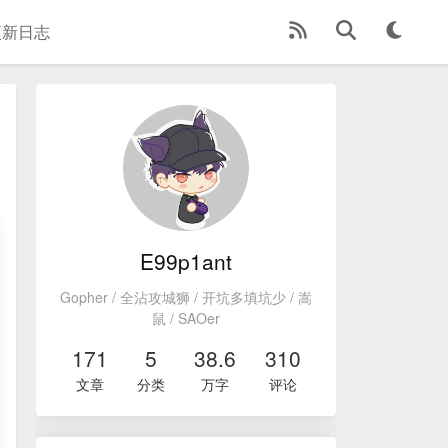
更新日志
E99p1ant
Gopher / 全沾攻城狮 / 开坑多填坑少 / 嵩
鼠 / SAOer
171
5
38.6
310
文章
分类
万字
评论