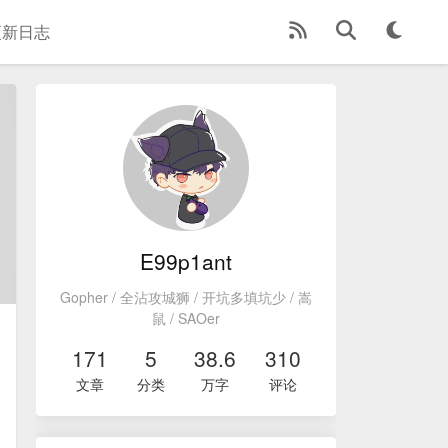
更新日志
E99p1ant
Gopher / 全沾攻城狮 / 开坑多填坑少 / 嵩
鼠 / SAOer
171
5
38.6
310
文章
分类
万字
评论