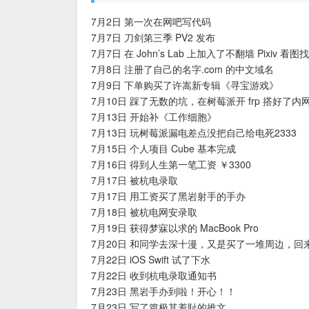
7月2日 第一次在网吧写代码
7月7日 刀剑第三季 PV2 发布
7月7日 在 John’s Lab 上加入了不翻墙 Pixiv 看
7月8日 注册了自己的名字.com 的中文域名
7月9日 下单购买了许嵩新专辑《寻宝游戏》
7月10日 踩了无数的坑，在树莓派开 frp 搭好了内
7月13日 开始补《工作细胞》
7月13日 玩树莓派漏电差点没把自己给电死2333
7月15日 个人项目 Cube 基本完成
7月16日 得到人生第一笔工资 ￥3300
7月17日 被杭电录取
7月17日 用工资买了黑岩射手的手办
7月18日 被杭电网安录取
7月19日 获得梦寐以求的 MacBook Pro
7月20日 和同学去深十漫，又是买了一堆周边，回来
7月22日 iOS Swift 试了下水
7月22日 收到杭电录取通知书
7月23日 黑岩手办到啦！开心！！
7月23日 写了篇极其羞耻的推文