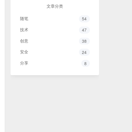
文章分类
随笔
54
技术
47
创意
38
安全
24
分享
8