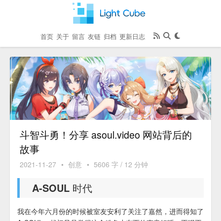
首页
关于
留言
友链
归档
更新日志
斗智斗勇！分享 asoul.video 网站背后的
故事
2021-11-27
•
创意
•
5606 字 / 12 分钟
A-SOUL 时代
我在今年六月份的时候被室友安利了关注了嘉然，进而得知了