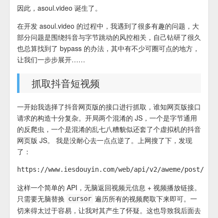
因此，asoul.video 诞生了。
在开发 asoul.video 的过程中，我遇到了很多有趣的问题，大
部分问题是围绕抖音与字节跳动的风控相关，自己钻研了很久
也总算找到了 bypass 的办法，其中有不少可圈可点的地方，
让我们一步步展开……
抓取抖音短视频
一开始我选择了抖音网页版的接口进行抓取，谁知网页版接口
请求的构造十分复杂。开局两个混淆的 JS，一个是字节通用
的反爬虫，一个是混淆的乱七八糟貌似还套了个虚拟机的抖音
网页版 JS。 我是没耐心去一点点逆了。上网搜了下，发现
了：
这样一个简单的 API，无脑返回视频元信息 + 视频播放链接。
只需要无脑替换
遍历所有的视频爬取下来即可。一
cursor
切来得太过于容易，让我对其产生了怀疑。这也导致我后面去