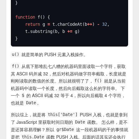
function
return
 g 
=
 t.charCodeAt(b
++
) 
-
32
	t.substring(b, b 
+=
就是简单的 PUSH 元素入栈操作。
u()
从底下那堆乱七八糟的机器码里面读取一个字符，获取
f()
其 ASCII 码并减 32，然后对机器码做字符串截取，长度就是
刚刚读取的数值的长度。所以就很明了了，
就是从当前
f()
机器码中读取一个长度，然后向后截取这么长的字符串。 下
一个
的 ASCII 码减 32 等于 4，所以向后截取 4 个字符，
$
也就是
。
Date
所以综上，就是将
PUSH 入栈，也就是拿到
this['Date']
了 JavaScript 里获取时间日期的
函数。 怎么样，是不
Date
是还算容易理解？所以
这一段机器码的干的事情就
gr$Date
是把
函数 PUSH 入栈。后面的话其实还会执行
this.Date