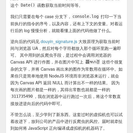
这个
函数获取当前时间等等。
Date()
我们只需要在每个 case 分支下，
打印一下当
console.log
前执行的指令的序号，以及内容，还有上下文的变量。对着运
行后的 log 慢慢分析，就能看懂上面的代码他做了什么。
逆向后的代码见
douyin_signature.js
大致原理为获取当前时
间与浏览器 UA，然后对每个字符都放入那个循环里跑一遍即
可。 其中用到的反爬虫手段，是过程中会调用浏览器的
Canvas API 进行作图，并在图片中写上
这些个很复
龘ฑภ경
杂的文字，并将 Canvas 画出来的图作为常数用在循环中。如
果你只是简单地使用 NodeJS 环境而非浏览器来运行，就会
因为 Canvas API 返回 NULL 而计算出不一样的结果。 因为
每次画的图片都是一样的，其得出常数也就都是一样的
，我在浏览器中运行跑过一次后，将这个常数直
311735490
接放进逆向后的代码中即可。
不管怎么说，至少学到了新东西。这套过时的虚拟机也可以试
着改进下，放到公司的产品中进行反爬虫的风控。届时就牵扯
到如何将 JavaScript 正向编译成虚拟机的机器码了。