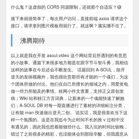
什么鬼？这虚假的 CORS 同源限制，还就那个自适应？😅
接下来就很简单了，每次用户访问，直接前端 axios 请求这个
接口，请求拿到图片模板用就行了。就这啊？属实绷不住了。
沸腾期待
以上就是我在开发 asoul.video 这个网站背后所遇到的有意思
的小故事。通篇下来很多地方都是在跟字节斗智斗勇，我相信
这样的故事在今后还会不断发生。 话题回到 A-SOUL，除开
逆天的发病视频外，我也很欣赏那些有才能的一个魂们，为这
个团体所做的付出。他们在自己所擅长的领域之内，用爱发电
做一些力所能及的事情。枝网小作文查重，支持正义原创发
病；Wiki 站和枝江方言词典，让新来的一个魂能快速了解她
们；A-SOUL DB 对每一期直播进行了素材的详细标注分类，
让有能 man 快速做出逆天二创。 说实话，我是很喜欢当下这
样一个氛围的。这是在我迄今为止时间不长的推 v 过程中没
有遇见的，因此我也想着能做些什么。我入坑的时间比较晚，
错过了之前很多的精彩，也没能体会到那段辛酸，但我愿意从