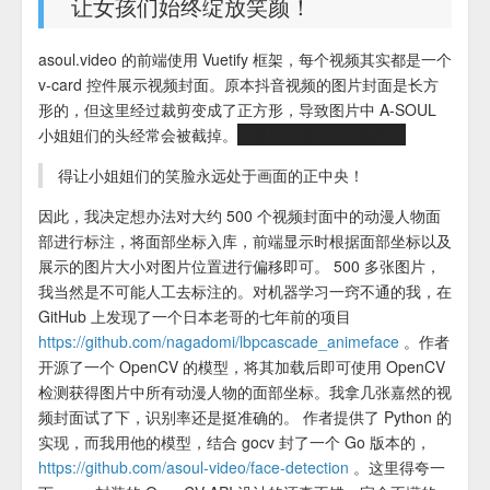
让女孩们始终绽放笑颜！
asoul.video 的前端使用 Vuetify 框架，每个视频其实都是一个
v-card 控件展示视频封面。原本抖音视频的图片封面是长方
形的，但这里经过裁剪变成了正方形，导致图片中 A-SOUL
小姐姐们的头经常会被截掉。
（珈乐：诶，我会歪脖）
得让小姐姐们的笑脸永远处于画面的正中央！
因此，我决定想办法对大约 500 个视频封面中的动漫人物面
部进行标注，将面部坐标入库，前端显示时根据面部坐标以及
展示的图片大小对图片位置进行偏移即可。 500 多张图片，
我当然是不可能人工去标注的。对机器学习一窍不通的我，在
GitHub 上发现了一个日本老哥的七年前的项目
https://github.com/nagadomi/lbpcascade_animeface
。作者
开源了一个 OpenCV 的模型，将其加载后即可使用 OpenCV
检测获得图片中所有动漫人物的面部坐标。我拿几张嘉然的视
频封面试了下，识别率还是挺准确的。 作者提供了 Python 的
实现，而我用他的模型，结合 gocv 封了一个 Go 版本的，
https://github.com/asoul-video/face-detection
。这里得夸一