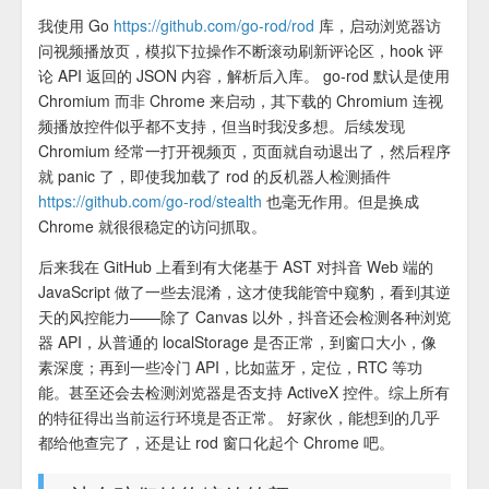
我使用 Go
https://github.com/go-rod/rod
库，启动浏览器访
问视频播放页，模拟下拉操作不断滚动刷新评论区，hook 评
论 API 返回的 JSON 内容，解析后入库。 go-rod 默认是使用
Chromium 而非 Chrome 来启动，其下载的 Chromium 连视
频播放控件似乎都不支持，但当时我没多想。后续发现
Chromium 经常一打开视频页，页面就自动退出了，然后程序
就 panic 了，即使我加载了 rod 的反机器人检测插件
https://github.com/go-rod/stealth
也毫无作用。但是换成
Chrome 就很很稳定的访问抓取。
后来我在 GitHub 上看到有大佬基于 AST 对抖音 Web 端的
JavaScript 做了一些去混淆，这才使我能管中窥豹，看到其逆
天的风控能力——除了 Canvas 以外，抖音还会检测各种浏览
器 API，从普通的 localStorage 是否正常，到窗口大小，像
素深度；再到一些冷门 API，比如蓝牙，定位，RTC 等功
能。甚至还会去检测浏览器是否支持 ActiveX 控件。综上所有
的特征得出当前运行环境是否正常。 好家伙，能想到的几乎
都给他查完了，还是让 rod 窗口化起个 Chrome 吧。