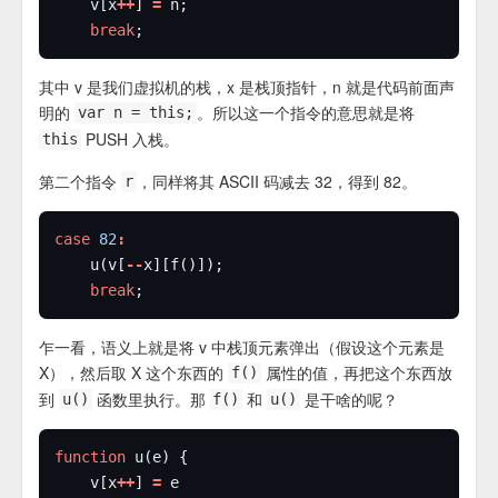
	v[x
++
] 
=
break
其中 v 是我们虚拟机的栈，x 是栈顶指针，n 就是代码前面声
明的
。所以这一个指令的意思就是将
var n = this;
PUSH 入栈。
this
第二个指令
，同样将其 ASCII 码减去 32，得到 82。
r
case
82
:
	u(v[
--
break
乍一看，语义上就是将 v 中栈顶元素弹出（假设这个元素是
X），然后取 X 这个东西的
属性的值，再把这个东西放
f()
到
函数里执行。那
和
是干啥的呢？
u()
f()
u()
function
	v[x
++
] 
=