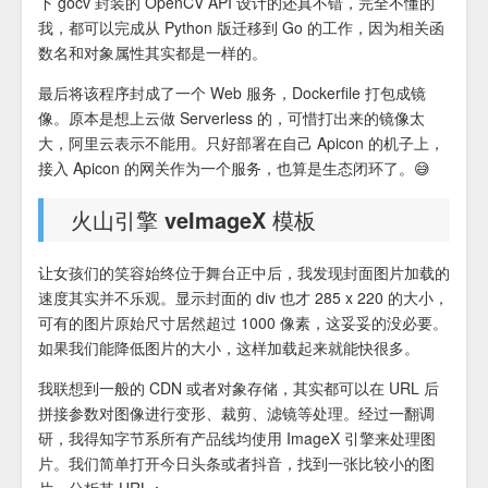
下 gocv 封装的 OpenCV API 设计的还真不错，完全不懂的
我，都可以完成从 Python 版迁移到 Go 的工作，因为相关函
数名和对象属性其实都是一样的。
最后将该程序封成了一个 Web 服务，Dockerfile 打包成镜
像。原本是想上云做 Serverless 的，可惜打出来的镜像太
大，阿里云表示不能用。只好部署在自己 Apicon 的机子上，
接入 Apicon 的网关作为一个服务，也算是生态闭环了。😅
火山引擎 veImageX 模板
让女孩们的笑容始终位于舞台正中后，我发现封面图片加载的
速度其实并不乐观。显示封面的 div 也才 285 x 220 的大小，
可有的图片原始尺寸居然超过 1000 像素，这妥妥的没必要。
如果我们能降低图片的大小，这样加载起来就能快很多。
我联想到一般的 CDN 或者对象存储，其实都可以在 URL 后
拼接参数对图像进行变形、裁剪、滤镜等处理。经过一翻调
研，我得知字节系所有产品线均使用 ImageX 引擎来处理图
片。我们简单打开今日头条或者抖音，找到一张比较小的图
片，分析其 URL：