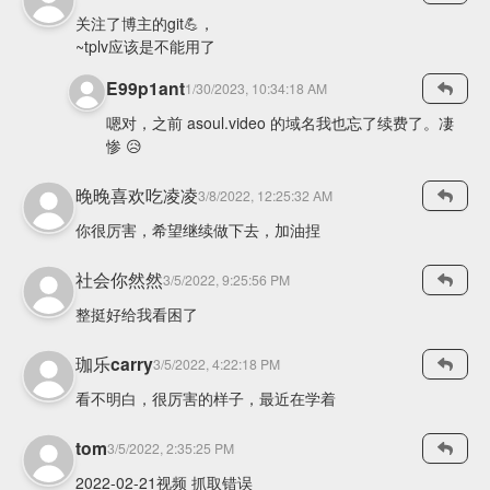
关注了博主的git💪，
~tplv应该是不能用了
E99p1ant
1/30/2023, 10:34:18 AM
嗯对，之前 asoul.video 的域名我也忘了续费了。凄
惨 😥
晚晚喜欢吃凌凌
3/8/2022, 12:25:32 AM
你很厉害，希望继续做下去，加油捏
社会你然然
3/5/2022, 9:25:56 PM
整挺好给我看困了
珈乐carry
3/5/2022, 4:22:18 PM
看不明白，很厉害的样子，最近在学着
tom
3/5/2022, 2:35:25 PM
2022-02-21视频 抓取错误