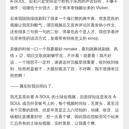
A-SOUL。起初只是觉得这个粉色小东西的声音好听，不嗲不
做作；动捕也十分强大，是个资本拿钱砸出来的 Vtuber。
后来我陆陆续续刷到了很多一个魂们整的典中典。突发恶疾的
视频让我笑到断气，溜完视频后又直奔评论区看发病小作文。
还有很多三句剪一句的二创，弹幕也各个是人才。我也学着评
论里奇怪的说话方式，发着带有特殊意义的 emoji。
卖惨的时候一口一个我要紫砂 remake，看到跳舞就刷烧、风
情 + 🥵，唱日文歌就刷够罕见，不许看！就要看！我不好
说，一个猜想不一定对，谢谢这对贝极星很重要，收到收到收
到，给然然盖被子，大腿别着凉了捏，不对啊，我不曾拥有过
然然啊！
—— 属实给我玩明白了。
我尤其喜欢看 A-SOUL 的土味短视频，后面得知这是发在 A-
SOUL 成员抖音账号上的，每个视频时间短，无厘头，甚至没
有个完整的剧情。但是毕竟是正儿八经拍的，动捕、收音、运
镜都比直播要好些，想一次看个够。因此我在想能否写个站来
汇总所有的土味短视频，实时更新，让我看个爽。