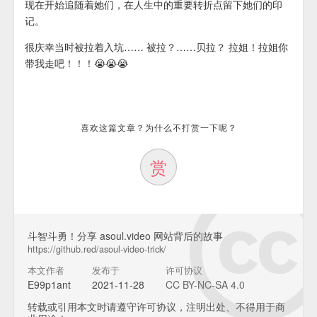
现在开始追随着她们，在人生中的重要转折点留下她们的印
记。
很庆幸当时被拉着入坑…… 被拉？……贝拉？ 拉姐！拉姐你
带我走吧！！！😭😭😭
喜欢这篇文章？为什么不打赏一下呢？
赏
斗智斗勇！分享 asoul.video 网站背后的故事
https://github.red/asoul-video-trick/
本文作者
发布于
许可协议
E99p1ant
2021-11-28
CC BY-NC-SA 4.0
转载或引用本文时请遵守许可协议，注明出处、不得用于商