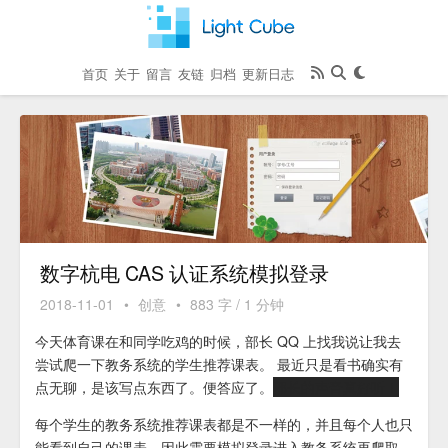
首页
关于
留言
友链
归档
更新日志
数字杭电 CAS 认证系统模拟登录
2018-11-01
•
创意
•
883 字 / 1 分钟
今天体育课在和同学吃鸡的时候，部长 QQ 上找我说让我去
尝试爬一下教务系统的学生推荐课表。 最近只是看书确实有
点无聊，是该写点东西了。便答应了。
部长的声音真好听！
每个学生的教务系统推荐课表都是不一样的，并且每个人也只
能看到自己的课表。因此需要模拟登录进入教务系统再爬取。