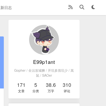
更新日志
E99p1ant
Gopher / 全沾攻城狮 / 开坑多填坑少 / 嵩
鼠 / SAOer
171
5
38.6
310
文章
分类
万字
评论