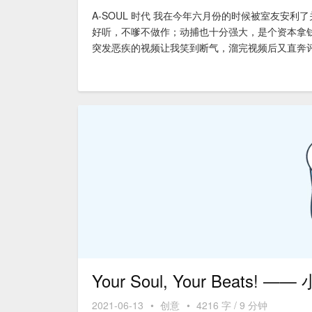
A-SOUL 时代 我在今年六月份的时候被室友安利
好听，不嗲不做作；动捕也十分强大，是个资本拿钱砸
突发恶疾的视频让我笑到断气，溜完视频后又直奔评论
Your Soul, Your Beats
2021-06-13
•
创意
•
4216 字 / 9 分钟