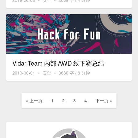
2019-06-06
•
安全
•
2039 字 / 4 分钟
Vidar-Team 内部 AWD 线下赛总结
2019-06-01
•
安全
•
3880 字 / 8 分钟
« 上一页
1
2
3
4
下一页 »