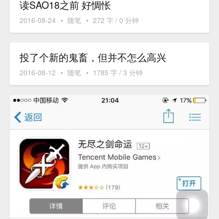
读SAO18之前 好惆怅
2016-08-24
•
随笔
•
272 字 / 0 分钟
投了个新的鬼畜，但并不怎么高兴
2016-08-12
•
随笔
•
1785 字 / 3 分钟