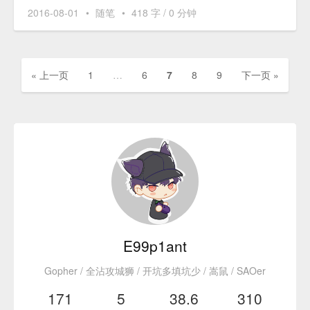
2016-08-01
•
随笔
•
418 字 / 0 分钟
« 上一页
1
…
6
7
8
9
下一页 »
E99p1ant
Gopher / 全沾攻城狮 / 开坑多填坑少 / 嵩鼠 / SAOer
171
5
38.6
310