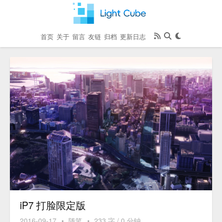
首页
关于
留言
友链
归档
更新日志
iP7 打脸限定版
2016-09-17
•
随笔
•
233 字 / 0 分钟