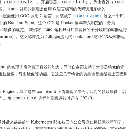
器（
）、开启容器（
）、列出容器（
runc create
runc start
runc
能。
背后的原理是使用 C 语言编写的代码调用系统的
runc
 层面使用 CGO 调用 C 语言，封装成了
这么一个库。
libcontainer
e）规范中的 Runtime-Spec。这个 OCI 是 Docker 当年牵头制定的，分为
运行时和镜像的规范。
我们将
这种只能启停容器的十分底层的容器运行
runc
ntime）
。这么称呼是为了和后面提到的 containerd 这种**高级容器运
来。
的实现了启停管理容器的能力，同时自身还支持了对容器镜像的管
unc
推拉镜像，导出镜像等功能。它这里关于镜像的功能也是遵循着上面提到
r Engine，其又是在 containerd 上简单套了层壳，我们的拉取镜像、启
执行。像
这样的高级运行时还有
。
containerd
CRI-O
来讲讲前年 Kubernetes 那条被国内公众号疯狂标题党的新闻了：
弃用
，直接在源码中删掉
的部分。官方的解
dockershim
dockershim