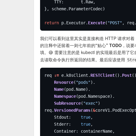
return
 p.Executor.
Execute
(
"POST"
, req
我们可以看到这里其实是直接构造 HTTP 请求对着 Kub
的注释中还留着一则
七年前的“贴心” TODO
，说要
填。😅 需要注意的是 kubectl 的实现最后是用了
去读取命令执行所返回的结果。最后应该使用
Str
req 
:=
 e.k8sClient.
RESTClient
().
Post
Resource
(
"pods"
Name
Namespace
SubResource
(
"exec"
req.
VersionedParams
(
&
	Stdout:    
true
	Stderr:    
true