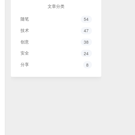
文章分类
随笔
54
技术
47
创意
38
安全
24
分享
8