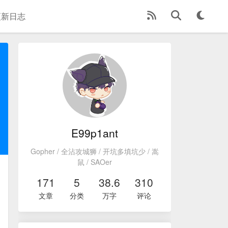
更新日志
E99p1ant
Gopher / 全沾攻城狮 / 开坑多填坑少 / 嵩
鼠 / SAOer
171
5
38.6
310
文章
分类
万字
评论