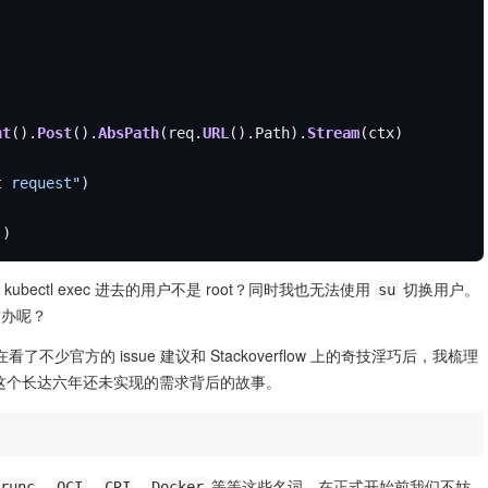
nt
().
Post
().
AbsPath
(req.
URL
().Path).
Stream
t request"
ectl exec 进去的用户不是 root？同时我也无法使用
切换用户。
su
咋办呢？
看了不少官方的 issue 建议和 Stackoverflow 上的奇技淫巧后，我梳理
这个长达六年还未实现的需求背后的故事。
、
、
、
等等这些名词，在正式开始前我们不妨
runc
OCI
CRI
Docker