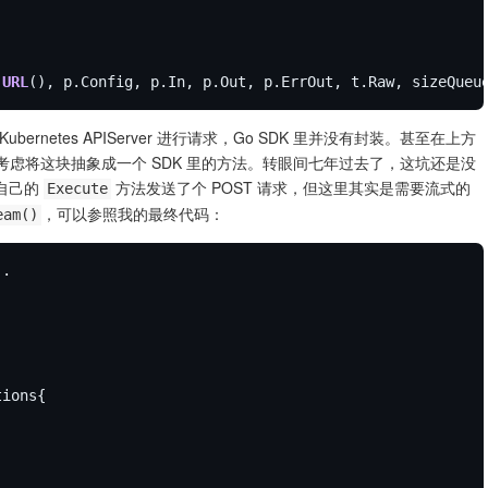
.
URL
ernetes APIServer 进行请求，Go SDK 里并没有封装。甚至在上方
考虑将这块抽象成一个 SDK 里的方法。转眼间七年过去了，这坑还是没
它自己的
方法发送了个 POST 请求，但这里其实是需要流式的
Execute
，可以参照我的最终代码：
eam()