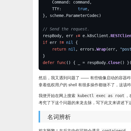
	TTY:       
true
// Send the request.
respBody, err 
:=
 e.k8sClient.
RESTClie
if
 err 
!=
nil
return
nil
, errors.
Wrap
(err, 
"pos
defer
func
() { _ = respBody.
Close
然后，我又遇到问题了 —— 有些镜像启动的容器咋 kub
拿着低权用户的 shell 有很多操作都做不了，这该
我便开始在网上搜索
，在
kubectl exec as root
考究了下这个问题的来龙去脉，写下此文来讲述下
名词辨析
前方预警！在后文中你可能会遇见
、
containerd