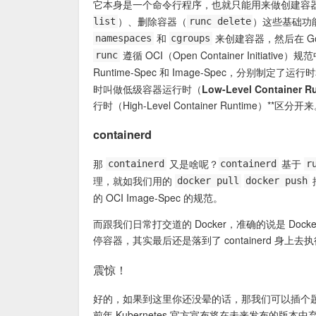
它本身是一个命令行程序，也就只能用来做创建容
）、删除容器（
）这些基础功
list
runc delete
和
来创建容器，然后在 Go
namespaces
cgroups
遵循 OCI（Open Container Initiativ
runc
Runtime-Spec 和 Image-Spec，分别制定了
时叫做低级容器运行时（Low-Level Container Ru
行时（High-Level Container Runtime）**区分开
containerd
那
又是啥呢？
基于
containerd
containerd
r
理，就如我们用的
docker pull
docker push
的 OCI Image-Spec 的规范。
而跟我们日常打交道的 Docker，准确的说是 Docke
停容器，其实最后还是落到了 containerd 身上去
震惊！
好的，如果到这里你还没晕的话，那我们可以插个题外话
前年 Kubernetes 官方宣布将在未来发布的版本中