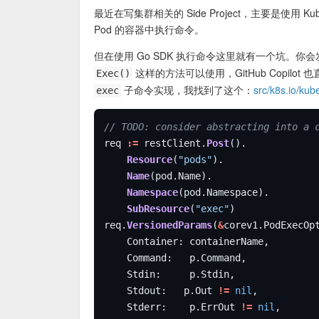
最近在写集群相关的 Side Project，主要是使用 K
Pod 的容器中执行命令。
但在使用 Go SDK 执行命令这里就有一个坑。你
这样的方法可以使用，GitHub Copil
Exec()
子命令实现，我找到了这个：
src/k8s.io/ku
exec
// TODO: consider abstracting into a 
req 
:=
 restClient.
Post
Resource
(
"pods"
Name
Namespace
SubResource
(
"exec"
req.
VersionedParams
(
&
	Stdout:   p.Out 
!=
nil
	Stderr:    p.ErrOut 
!=
nil