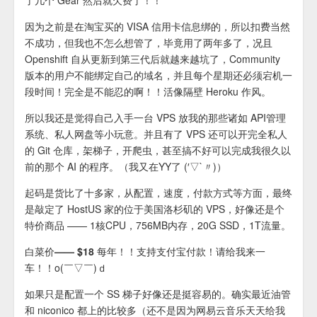
了几个 Gear 然后就欠费了！！
因为之前是在淘宝买的 VISA 信用卡信息绑的，所以扣费当然
不成功，但我也不怎么想管了，毕竟用了两年多了，况且
Openshift 自从更新到第三代后就越来越坑了，Community
版本的用户不能绑定自己的域名，并且每个星期还必须宕机一
段时间！完全是不能忍的啊！！活像隔壁 Heroku 作风。
所以我还是觉得自己入手一台 VPS 放我的那些诸如 API管理
系统、私人网盘等小玩意。并且有了 VPS 还可以开完全私人
的 Git 仓库，架梯子，开爬虫，甚至搞不好可以完成我很久以
前的那个 AI 的程序。（我又在YY了 (′▽`〃)）
起码是货比了十多家，从配置，速度，付款方式等方面，最终
是敲定了 HostUS 家的位于美国洛杉矶的 VPS，好像还是个
特价商品 —— 1核CPU，756MB内存，20G SSD，1T流量。
白菜价—— $18 每年！！
支持支付宝付款！请给我来一
车！！o(￣▽￣)ｄ
如果只是配置一个 SS 梯子好像还是挺容易的。确实最近油管
和 niconico 都上的比较多（还不是因为网易云音乐天天给我