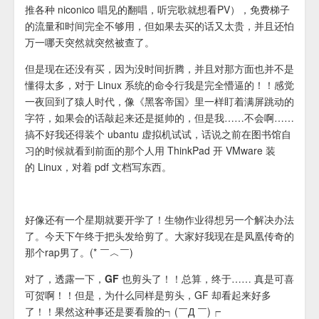
推各种 niconico 唱见的翻唱，听完歌就想看PV），免费梯子
的流量和时间完全不够用，但如果去买的话又太贵，并且还怕
万一哪天突然就突然被查了。
但是现在还没有买，因为没时间折腾，并且对那方面也并不是
懂得太多，对于 Linux 系统的命令行我是完全懵逼的！！感觉
一夜回到了猿人时代，像《黑客帝国》里一样盯着满屏跳动的
字符，如果会的话敲起来还是挺帅的，但是我……不会啊……
搞不好我还得装个 ubantu 虚拟机试试，话说之前在图书馆自
习的时候就看到前面的那个人用 ThinkPad 开 VMware 装
的 Linux，对着 pdf 文档写东西。
好像还有一个星期就要开学了！生物作业得想另一个解决办法
了。今天下午终于把头发给剪了。大家好我现在是凤凰传奇的
那个rap男了。(* ￣︿￣)
对了，透露一下，GF 也剪头了！！
总算，终于…… 真是可喜
可贺啊！！但是，为什么同样是剪头，GF 却看起来好多
了！！果然这种事还是要看脸的┑(￣Д ￣)┍