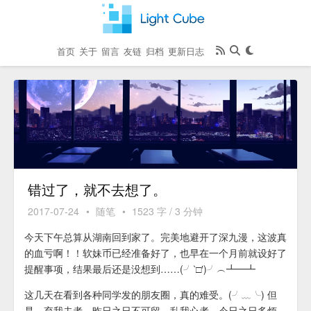
首页
关于
留言
友链
归档
更新日志
错过了，就不去想了。
2017-07-24
•
随笔
•
1523 字 / 3 分钟
今天下午总算从湖南回到家了。完美地避开了深九漫，这波真
的血亏啊！！软妹币已经准备好了，也早在一个月前就设好了
提醒事项，结果最后还是没想到……(╯‵□′)╯︵┻━┻
这几天在看到各种同学发的朋友圈，真的难受。(╯﹏╰) 但
是，
弃我去者，昨日之日不可留。乱我心者，今日之日多烦